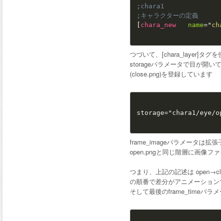
;chara1
;キャラクターの定義
[
chara_new
name
=
"
ch
つづいて、[chara_laye
storageパラメータで目が開いてい
(close.png)を登録しています
storage="chara1/eye/o
frame_imageパラメータは拡
open.pngと同じ階層に画像
つまり、上記の記述は open→clo
の順番で差分がアニメーション
そして最後のframe_time