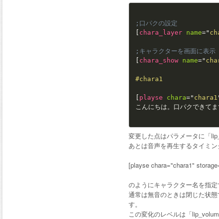
;口パクの設定
[
chara_layer
name
=
"
ch
;キャラクターを画面に表示
[
chara_show
name
=
"
cha
#chara1
[
playse
chara
=
"
chara1
こんにちは。口パクできてま
変更した点はパラメータに「lip_t
あとは音声を再生するタイミン
[playse chara="chara1" storage
のようにキャラクター名を指定
通常は無音のときは閉じた状態
す。
この変化のレベルは「lip_vo