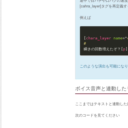
途中で目パチや口パクの速度
[cahra_layer]タグを
例えば
[
chara_layer
name
=
"
#
瞬きの回数増えたぞ？
[
p
]
このような演出も可能になり
ボイス音声と連動した
ここまではテキストと連動した
次のコードを見てください