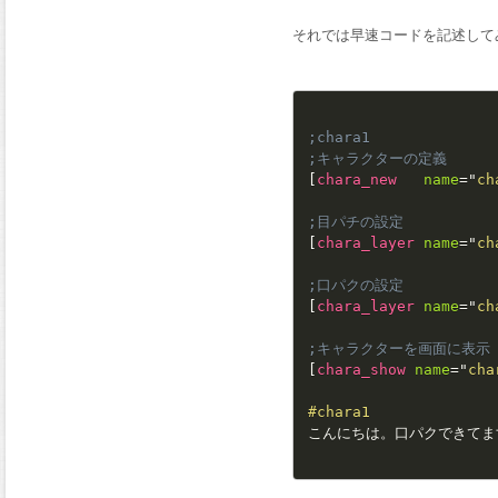
それでは早速コードを記述して
;chara1
;キャラクターの定義
[
chara_new
name
=
"
ch
;目パチの設定
[
chara_layer
name
=
"
ch
;口パクの設定
[
chara_layer
name
=
"
ch
;キャラクターを画面に表示
[
chara_show
name
=
"
cha
#chara1
こんにちは。口パクできてま