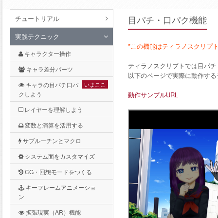
チュートリアル
目パチ・口パク機能
実践テクニック
*この機能はティラノスクリプトV
キャラクター操作
ティラノスクリプトでは目パチ
キャラ差分パーツ
以下のページで実際に動作する
キャラの目パチ口パ
いまここ
クしよう
動作サンプルURL
レイヤーを理解しよう
変数と演算を活用する
サブルーチンとマクロ
システム面をカスタマイズ
CG・回想モードをつくる
キーフレームアニメーショ
ン
拡張現実（AR）機能