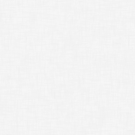
;-------------
*
Part3
;-------------
;
●
;
●フェードインと
;
●
このタグは基本的に
time
パラメータを
;
[
image
]
x3 ti
[
image layer
=
"
[
image layer
=
"
[
image layer
=
"
……このとおり。[
p
]
[
freeimage lay
しかしこうなると、
画像を表示しながら
;
[
image
]
x3 ti
[
image layer
=
"