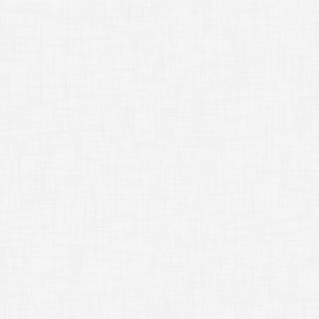
まあ、それが自然だ
けれど、
zindex
パ
;
[
image
]
x3 zi
[
image layer
=
"
[
image layer
=
"
[
image layer
=
"
ほら、さっきとは重
zindex
に指定した
[
freeimage lay
;-------------
*
Part5
;-------------
;
●
;
●名前を割り当て
;
●
また、オブジェクト
……
name
パラメータ
これはひとつひとつ