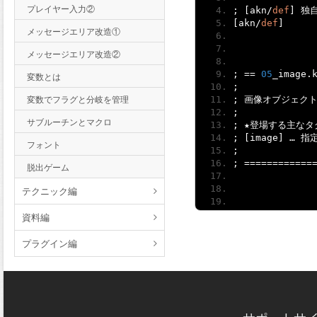
プレイヤー入力②
;
[
akn
/
def
]
独
[
akn
/
def
]
メッセージエリア改造①
メッセージエリア改造②
;
==
05
_image
.
変数とは
;
変数でフラグと分岐を管理
;
画像オブジェク
;
サブルーチンとマクロ
;
★登場する主なタ
;
[
image
]
…
指
フォント
;
;
============
脱出ゲーム
テクニック編
;-------------
資料編
*
Start
;-------------
プラグイン編
ここでは「画像オブ
「オブジェクト」と
;
[
image
]
画像
[
image layer
=
"