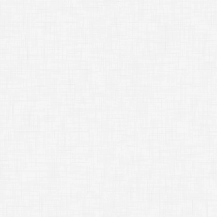
前景レイヤー
1
番に
レイヤーと
XY
座標
;
●
;
●消し方について
;
●
消すときにはどうす
レイヤーに乗っかっ
……削除することを
じゃあ、前景レイヤ
;
[
freeimage
]
[
freeimage lay
どん!![
p
][
akn
/
d
解放したよ。[
p
]
……以上が、もっと
;-------------
*
Part2
;-------------