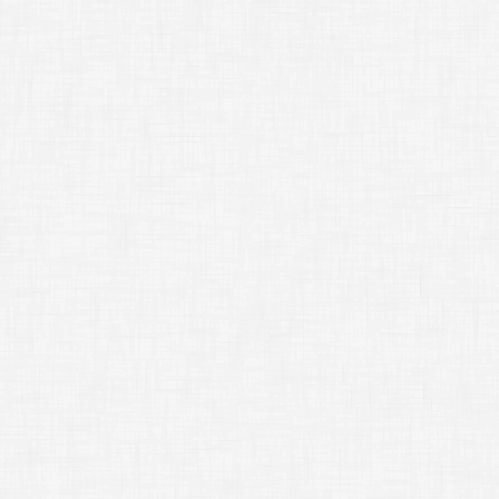
[
image layer
=
"
[
image layer
=
"
そうすれば、同時に
[
freeimage lay
;-------------
*
Part4
;-------------
;
●
;
●重なりの順番を
;
●
さて……ひとつのレ
これはどうかという
;
[
image
]
x3
ふ
[
image layer
=
"
[
image layer
=
"
[
image layer
=
"
このように「後から