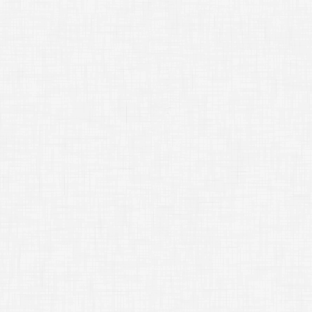
;
●
;
●横幅と高さにつ
;
●
このタグで画像オブ
単位はピクセルね。
実際に出してみよう
;
[
image
]
x3
幅
[
image layer
=
"
[
image layer
=
"
[
image layer
=
"
ほい!……左から順に
[
ptext layer
=
"
なにも指定しない、
[
ptext layer
=
"
幅のみ指定、[
l
]
[
ptext layer
=
"
幅も高さも指定、で
何も指定しなければ
幅のみ……あるいは
どちらも指定した場
[
freeimage lay