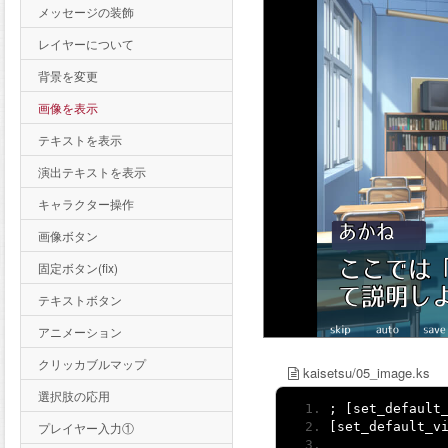
メッセージの装飾
レイヤーについて
背景を変更
画像を表示
テキストを表示
演出テキストを表示
キャラクター操作
画像ボタン
固定ボタン(fix)
テキストボタン
アニメーション
クリッカブルマップ
kaisetsu/05_image.ks
選択肢の応用
;
[
set_default
プレイヤー入力①
[
set_default_v