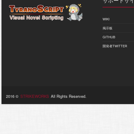
サポートサ
たとえば、私は「キ
それぞれのレイヤー
WIKI
;
[
freeimage
]
掲示板
[
freeimage lay
GITHUB
開発者TWITTER
;-------------
*
Part1
;-------------
;
●
;
●もっともシンプ
;
●
2016 ©
STRIKEWORKS
All Rights Reserved.
オブジェクトにもい
指定したレイヤーに
;
[
image
]
画像
[
image layer
=
"
じゃん![
p
]