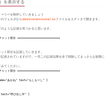
）を表示する
トーリーを制作していきましょう
ーのフォルダから
data/scenario/scene1.ks
ファイルをエディタで開きます。
下のような記述が見つかると思います。
チャット部分 ==========================
ャット部分を記述していきます。
が記述されていますので、一旦この記述以降を全て削除してまっさらな状態に
てみてください。
チャット部分 ==========================
 name="あかね" text="もしもーし" ]
r" text="呼び出し中" ]