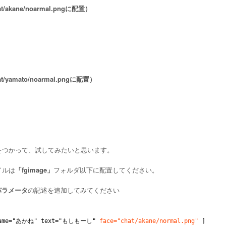
/akane/noarmal.pngに配置）
/yamato/noarmal.pngに配置）
をつかって、試してみたいと思います。
イルは
「fgimage」
フォルダ以下に配置してください。
eパラメータ
の記述を追加してみてください
" name="あかね" text="もしもーし"
face="chat/akane/normal.png"
]