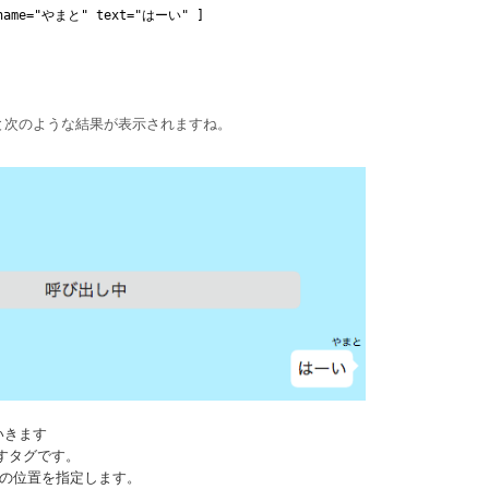
" name="やまと" text="はーい" ]
と次のような結果が表示されますね。
いきます
すタグです。
の位置を指定します。