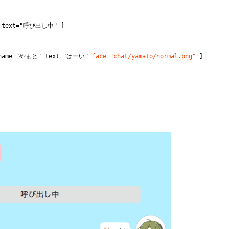
r" text="呼び出し中" ]
" name="やまと" text="はーい"
face="chat/yamato/normal.png"
]