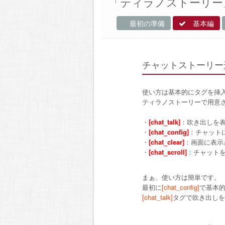
「ティラノストーリー
最初の準備
基本編
チャットストーリー
使い方は基本的にタグを挿
ティラノストーリーで用意
・
[chat_talk]
：吹き出しを
・
[chat_config]
：チャット
・
[chat_clear]
：画面に表示
・
[chat_scroll]
：チャット
まぁ、使い方は簡単です。
最初に
[chat_config]
で基本
[chat_talk]
タグで吹き出しを