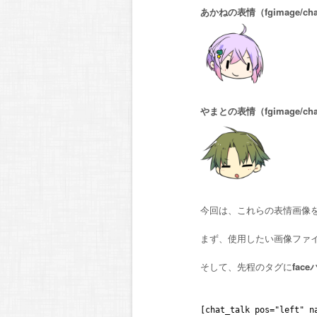
あかねの表情（fgimage/chat
やまとの表情（fgimage/chat
今回は、これらの表情画像
まず、使用したい画像ファ
そして、先程のタグに
fac
[chat_talk pos="left